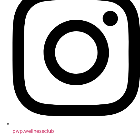
pwp.wellnessclub