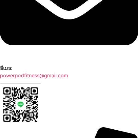
อีเมล:
powerpodfitness@gmail.com