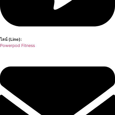
ไลน์ (Line):
Powerpod Fitness