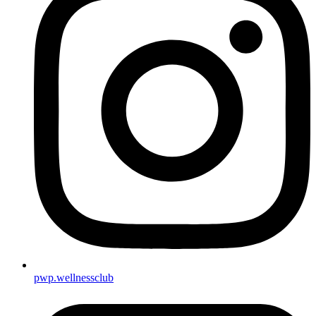
pwp.wellnessclub